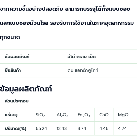
จากความชื้นอย่างปลอดภัย
สามารถบรรจุได้ทั้งแบบซอง
และแบบซองม้วนโรล
รองรับการใช้งานในภาคอุตสาหกรรม
ทุกขนาด
ชื่อผลิตภัณฑ์
อีโค่ ดราย เม็ด
ชื่อสินค้า
ดิน แอทต้าพูไกท์
ข้อมูลผลิตภัณฑ์
ส่วนประกอบ
แร่ธาตุ
SiO
Al
O
Fe
O
CaO
MgO
2
2
3
2
3
ปริมาณ(%)
65.24
12.43
3.74
4.46
4.74